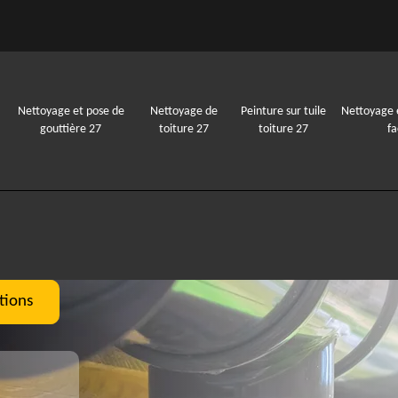
Nettoyage et pose de
Nettoyage de
Peinture sur tuile
Nettoyage 
gouttière 27
toiture 27
toiture 27
f
tions