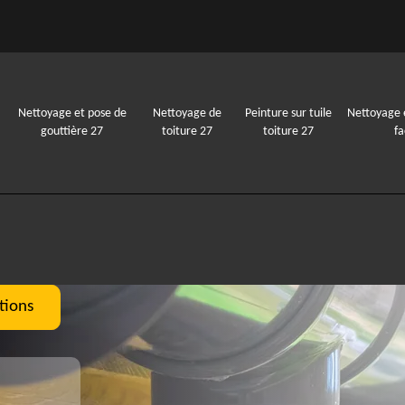
Nettoyage et pose de
Nettoyage de
Peinture sur tuile
Nettoyage 
gouttière 27
toiture 27
toiture 27
f
tions