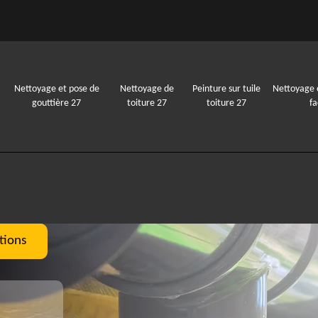
Nettoyage et pose de
Nettoyage de
Peinture sur tuile
Nettoyage 
gouttière 27
toiture 27
toiture 27
f
tions