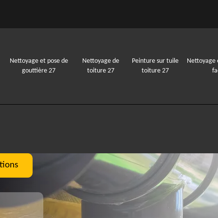
Nettoyage et pose de
Nettoyage de
Peinture sur tuile
Nettoyage 
gouttière 27
toiture 27
toiture 27
f
tions