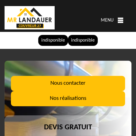
MENU
indisponible
indisponible
Nous contacter
Nos réalisations
DEVIS GRATUIT