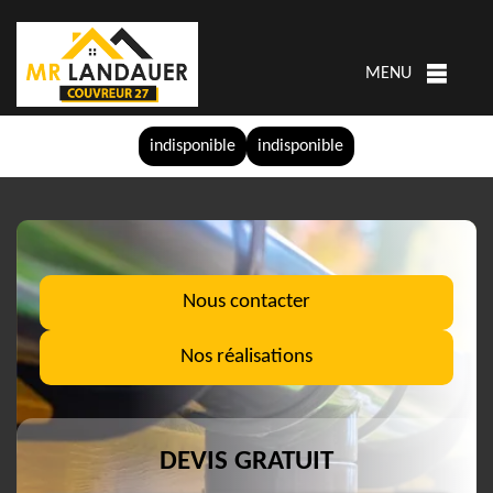
MENU
indisponible
indisponible
Nous contacter
Nos réalisations
DEVIS GRATUIT