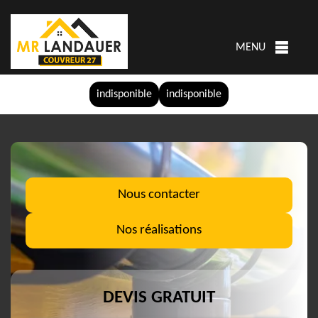
MENU
indisponible
indisponible
Nous contacter
Nos réalisations
DEVIS GRATUIT