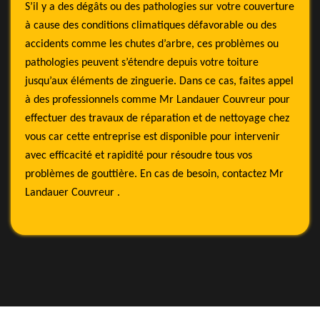
S’il y a des dégâts ou des pathologies sur votre couverture
à cause des conditions climatiques défavorable ou des
accidents comme les chutes d’arbre, ces problèmes ou
pathologies peuvent s’étendre depuis votre toiture
jusqu’aux éléments de zinguerie. Dans ce cas, faites appel
à des professionnels comme Mr Landauer Couvreur pour
effectuer des travaux de réparation et de nettoyage chez
vous car cette entreprise est disponible pour intervenir
avec efficacité et rapidité pour résoudre tous vos
problèmes de gouttière. En cas de besoin, contactez Mr
Landauer Couvreur .