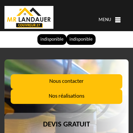
MENU
indisponible
indisponible
Nous contacter
Nos réalisations
DEVIS GRATUIT