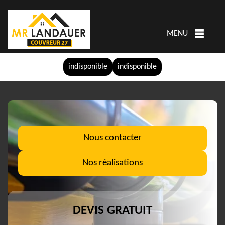
MENU
indisponible
indisponible
Nous contacter
Nos réalisations
DEVIS GRATUIT