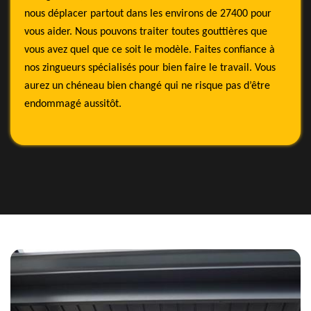
nous déplacer partout dans les environs de 27400 pour
vous aider. Nous pouvons traiter toutes gouttières que
vous avez quel que ce soit le modèle. Faites confiance à
nos zingueurs spécialisés pour bien faire le travail. Vous
aurez un chéneau bien changé qui ne risque pas d’être
endommagé aussitôt.