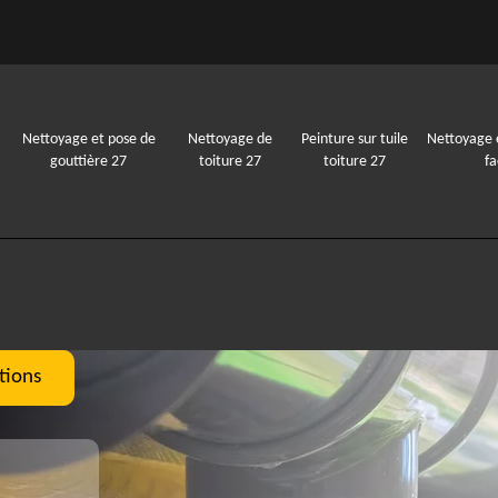
Nettoyage et pose de
Nettoyage de
Peinture sur tuile
Nettoyage 
gouttière 27
toiture 27
toiture 27
f
tions