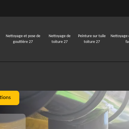
Nettoyage et pose de
Nettoyage de
Peinture sur tuile
Nettoyage 
gouttière 27
toiture 27
toiture 27
f
tions