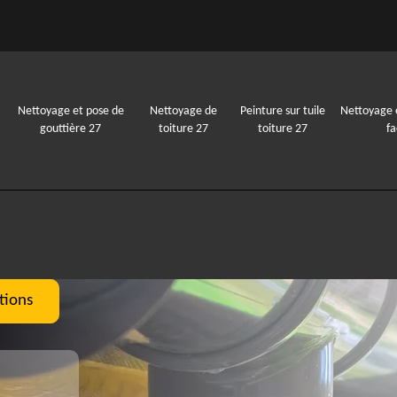
Nettoyage et pose de
Nettoyage de
Peinture sur tuile
Nettoyage 
gouttière 27
toiture 27
toiture 27
f
tions