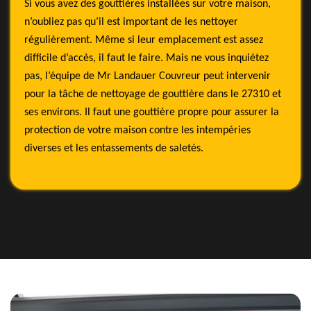
Si vous avez des gouttières installées sur votre maison,
n’oubliez pas qu’il est important de les nettoyer
régulièrement. Même si leur emplacement est assez
difficile d’accès, il faut le faire. Mais ne vous inquiétez
pas, l’équipe de Mr Landauer Couvreur peut intervenir
pour la tâche de nettoyage de gouttière dans le 27310 et
ses environs. Il faut une gouttière propre pour assurer la
protection de votre maison contre les intempéries
diverses et les entassements de saletés.