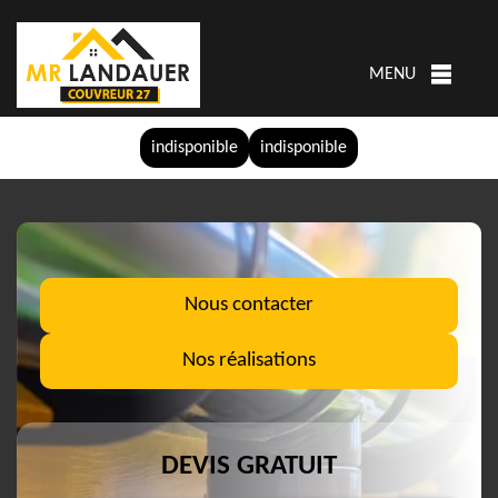
MENU
indisponible
indisponible
Nous contacter
Nos réalisations
DEVIS GRATUIT