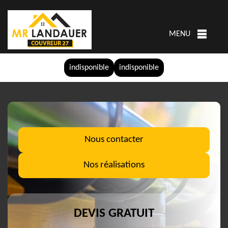
MENU
indisponible
indisponible
Nous contacter
Nos réalisations
DEVIS GRATUIT