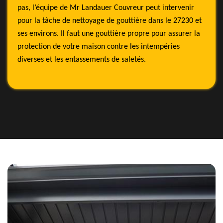
pas, l’équipe de Mr Landauer Couvreur peut intervenir
pour la tâche de nettoyage de gouttière dans le 27230 et
ses environs. Il faut une gouttière propre pour assurer la
protection de votre maison contre les intempéries
diverses et les entassements de saletés.