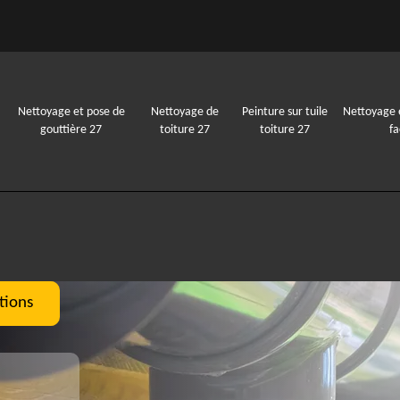
Nettoyage et pose de
Nettoyage de
Peinture sur tuile
Nettoyage 
gouttière 27
toiture 27
toiture 27
f
tions