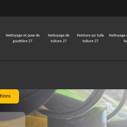
Nettoyage et pose de
Nettoyage de
Peinture sur tuile
Nettoyage 
gouttière 27
toiture 27
toiture 27
f
tions