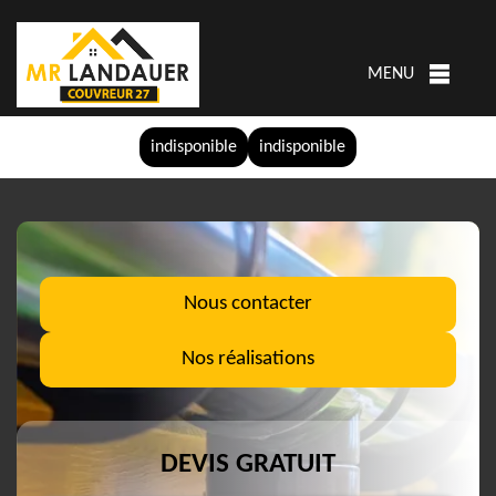
MENU
indisponible
indisponible
Nous contacter
Nos réalisations
DEVIS GRATUIT