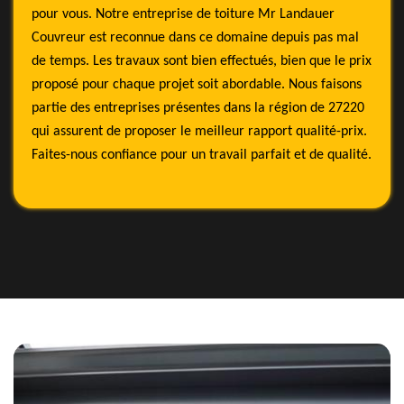
pour vous. Notre entreprise de toiture Mr Landauer
Couvreur est reconnue dans ce domaine depuis pas mal
de temps. Les travaux sont bien effectués, bien que le prix
proposé pour chaque projet soit abordable. Nous faisons
partie des entreprises présentes dans la région de 27220
qui assurent de proposer le meilleur rapport qualité-prix.
Faites-nous confiance pour un travail parfait et de qualité.