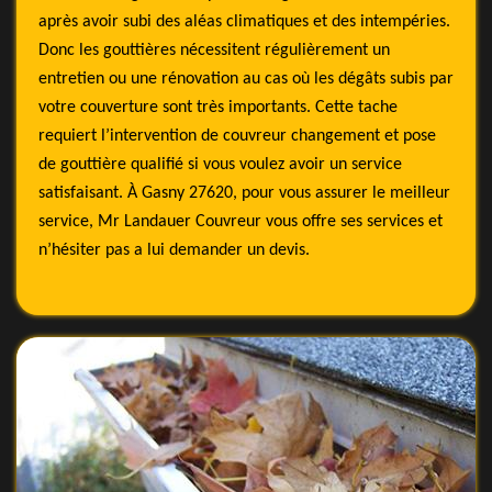
après avoir subi des aléas climatiques et des intempéries.
Donc les gouttières nécessitent régulièrement un
entretien ou une rénovation au cas où les dégâts subis par
votre couverture sont très importants. Cette tache
requiert l’intervention de couvreur changement et pose
de gouttière qualifié si vous voulez avoir un service
satisfaisant. À Gasny 27620, pour vous assurer le meilleur
service, Mr Landauer Couvreur vous offre ses services et
n’hésiter pas a lui demander un devis.