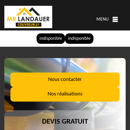
MENU
indisponible
indisponible
Nous contacter
Nos réalisations
DEVIS GRATUIT