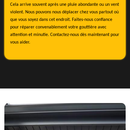
Cela arrive souvent après une pluie abondante ou un vent
violent. Nous pouvons nous déplacer chez vous partout où
que vous soyez dans cet endroit. Faites-nous confiance
pour réparer convenablement votre gouttière avec
attention et minutie. Contactez-nous dès maintenant pour
vous aider.