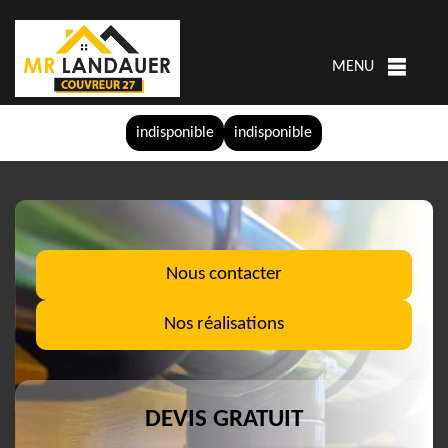
MENU
indisponible
indisponible
Nous contacter
Nos réalisations
DEVIS GRATUIT