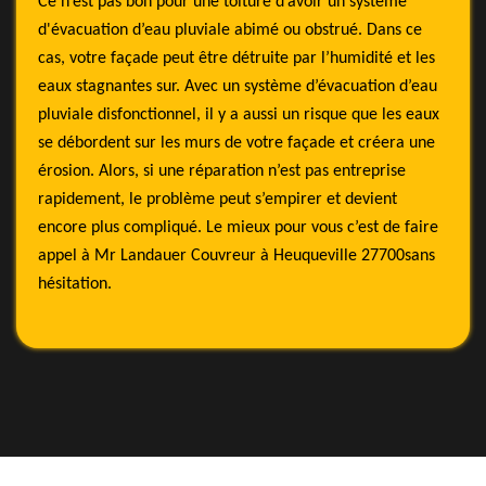
Ce n’est pas bon pour une toiture d’avoir un système
d'évacuation d’eau pluviale abimé ou obstrué. Dans ce
cas, votre façade peut être détruite par l’humidité et les
eaux stagnantes sur. Avec un système d’évacuation d’eau
pluviale disfonctionnel, il y a aussi un risque que les eaux
se débordent sur les murs de votre façade et créera une
érosion. Alors, si une réparation n’est pas entreprise
rapidement, le problème peut s’empirer et devient
encore plus compliqué. Le mieux pour vous c’est de faire
appel à Mr Landauer Couvreur à Heuqueville 27700sans
hésitation.