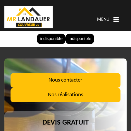
MENU
indisponible
indisponible
Nous contacter
Nos réalisations
DEVIS GRATUIT