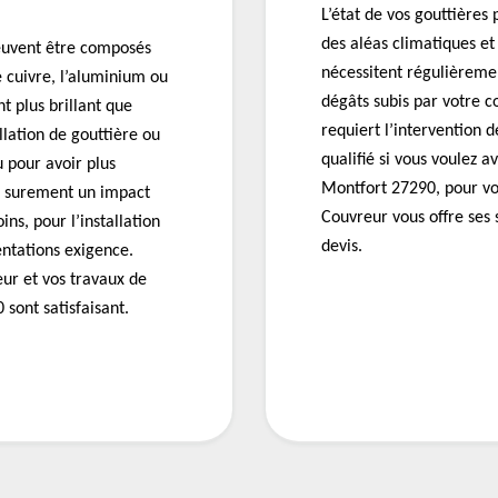
L’état de vos gouttières
des aléas climatiques et
peuvent être composés
nécessitent régulièreme
e cuivre, l’aluminium ou
dégâts subis par votre c
nt plus brillant que
requiert l’intervention
llation de gouttière ou
qualifié si vous voulez av
 pour avoir plus
Montfort 27290, pour vo
t surement un impact
Couvreur vous offre ses 
ns, pour l’installation
devis.
entations exigence.
ur et vos travaux de
 sont satisfaisant.