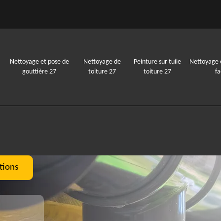
Nettoyage et pose de
Nettoyage de
Peinture sur tuile
Nettoyage 
gouttière 27
toiture 27
toiture 27
f
tions