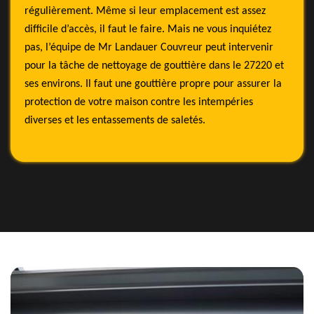
régulièrement. Même si leur emplacement est assez
difficile d’accès, il faut le faire. Mais ne vous inquiétez
pas, l’équipe de Mr Landauer Couvreur peut intervenir
pour la tâche de nettoyage de gouttière dans le 27220 et
ses environs. Il faut une gouttière propre pour assurer la
protection de votre maison contre les intempéries
diverses et les entassements de saletés.