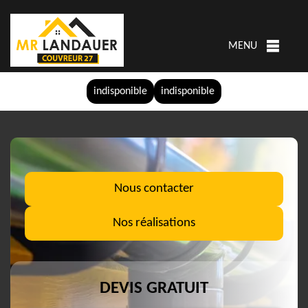
MENU
indisponible
indisponible
Nous contacter
Nos réalisations
DEVIS GRATUIT