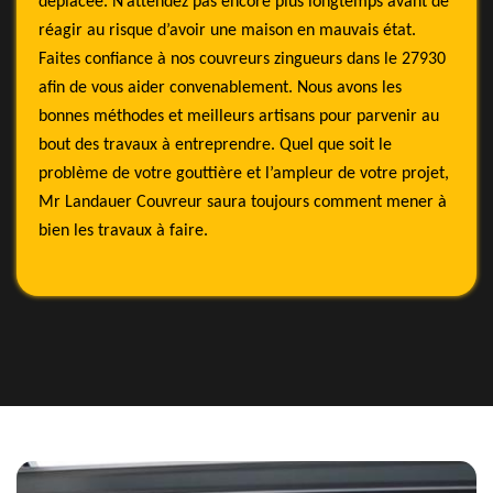
déplacée. N’attendez pas encore plus longtemps avant de
réagir au risque d’avoir une maison en mauvais état.
Faites confiance à nos couvreurs zingueurs dans le 27930
afin de vous aider convenablement. Nous avons les
bonnes méthodes et meilleurs artisans pour parvenir au
bout des travaux à entreprendre. Quel que soit le
problème de votre gouttière et l’ampleur de votre projet,
Mr Landauer Couvreur saura toujours comment mener à
bien les travaux à faire.