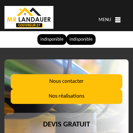
MENU
indisponible
indisponible
Nous contacter
Nos réalisations
DEVIS GRATUIT