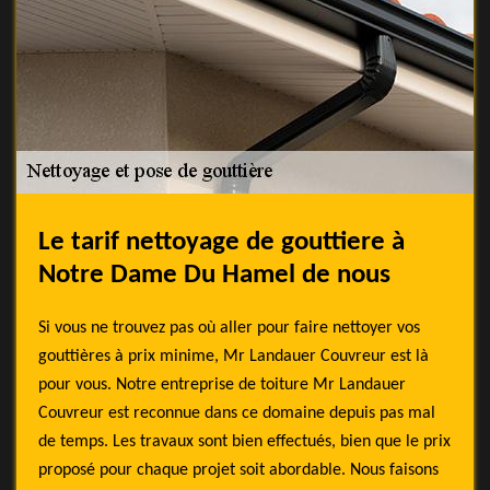
Le tarif nettoyage de gouttiere à
Notre Dame Du Hamel de nous
Si vous ne trouvez pas où aller pour faire nettoyer vos
gouttières à prix minime, Mr Landauer Couvreur est là
pour vous. Notre entreprise de toiture Mr Landauer
Couvreur est reconnue dans ce domaine depuis pas mal
de temps. Les travaux sont bien effectués, bien que le prix
proposé pour chaque projet soit abordable. Nous faisons