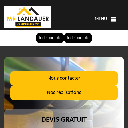
MENU
indisponible
indisponible
Nous contacter
Nos réalisations
DEVIS GRATUIT