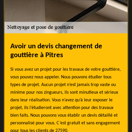
Avoir un devis changement de
gouttière à Pitres
Si vous avez un projet pour les travaux de votre gouttière,
vous pouvez nous appeler. Nous pouvons étudier tous
types de projet. Aucun projet n’est jamais trop vaste ou
minime pour nos zingueurs, ils sont minutieux et sérieux
dans leur réalisation. Vous n’avez qu’à leur exposer le
projet, ils l’étudieront avec attention pour des travaux
bien faits. Nous pouvons vous établir un devis détaillé et
personnalisé pour vous. C’est gratuit et sans engagement
pour tous les clients de 27590.