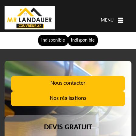
MENU
indisponible
indisponible
Nous contacter
Nos réalisations
DEVIS GRATUIT