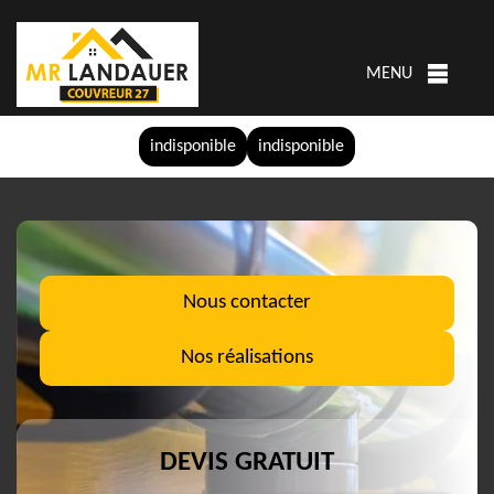
MENU
indisponible
indisponible
Nous contacter
Nos réalisations
DEVIS GRATUIT