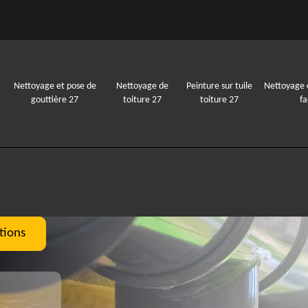
Nettoyage et pose de
Nettoyage de
Peinture sur tuile
Nettoyage 
gouttière 27
toiture 27
toiture 27
f
tions