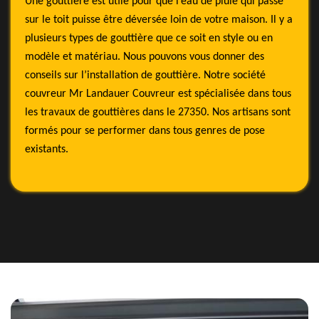
Une gouttière est utile pour que l’eau de pluie qui passe
sur le toit puisse être déversée loin de votre maison. Il y a
plusieurs types de gouttière que ce soit en style ou en
modèle et matériau. Nous pouvons vous donner des
conseils sur l’installation de gouttière. Notre société
couvreur Mr Landauer Couvreur est spécialisée dans tous
les travaux de gouttières dans le 27350. Nos artisans sont
formés pour se performer dans tous genres de pose
existants.