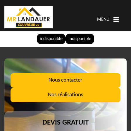
MENU
indisponible
indisponible
Nous contacter
Nos réalisations
DEVIS GRATUIT