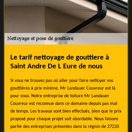
Le tarif nettoyage de gouttiere à
Saint Andre De L Eure de nous
Si vous ne trouvez pas où aller pour faire nettoyer vos
gouttières à prix minime, Mr Landauer Couvreur est là
pour vous. Notre entreprise de toiture Mr Landauer
Couvreur est reconnue dans ce domaine depuis pas mal
de temps. Les travaux sont bien effectués, bien que le prix
proposé pour chaque projet soit abordable. Nous faisons
partie des entreprises présentes dans la région de 27220