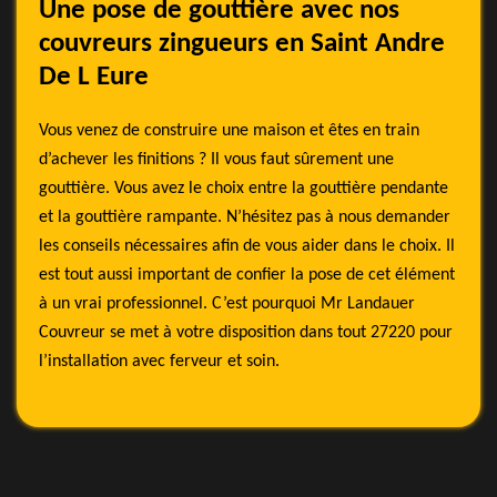
Une pose de gouttière avec nos
couvreurs zingueurs en Saint Andre
De L Eure
Vous venez de construire une maison et êtes en train
d’achever les finitions ? Il vous faut sûrement une
gouttière. Vous avez le choix entre la gouttière pendante
et la gouttière rampante. N’hésitez pas à nous demander
les conseils nécessaires afin de vous aider dans le choix. Il
est tout aussi important de confier la pose de cet élément
à un vrai professionnel. C’est pourquoi Mr Landauer
Couvreur se met à votre disposition dans tout 27220 pour
l’installation avec ferveur et soin.