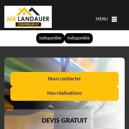
MENU
indisponible
indisponible
Nous contacter
Nos réalisations
DEVIS GRATUIT