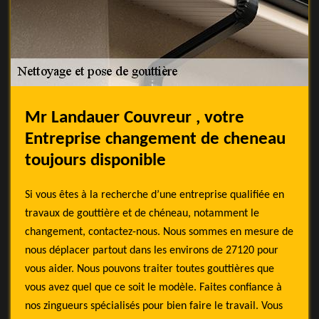
Mr Landauer Couvreur , votre
Entreprise changement de cheneau
toujours disponible
Si vous êtes à la recherche d’une entreprise qualifiée en
travaux de gouttière et de chéneau, notamment le
changement, contactez-nous. Nous sommes en mesure de
nous déplacer partout dans les environs de 27120 pour
vous aider. Nous pouvons traiter toutes gouttières que
vous avez quel que ce soit le modèle. Faites confiance à
nos zingueurs spécialisés pour bien faire le travail. Vous