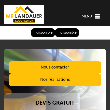
MENU
indisponible
indisponible
Nous contacter
Nos réalisations
DEVIS GRATUIT