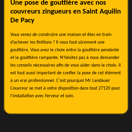
Une pose de gouttière avec nos
couvreurs zingueurs en Saint Aquilin
De Pacy
Vous venez de construire une maison et êtes en train
d’achever les finitions ? Il vous faut sûrement une
gouttière. Vous avez le choix entre la gouttière pendante
et la gouttière rampante. N’hésitez pas à nous demander
les conseils nécessaires afin de vous aider dans le choix. Il
est tout aussi important de confier la pose de cet élément
à un vrai professionnel. C’est pourquoi Mr Landauer
Couvreur se met à votre disposition dans tout 27120 pour
l’installation avec ferveur et soin.