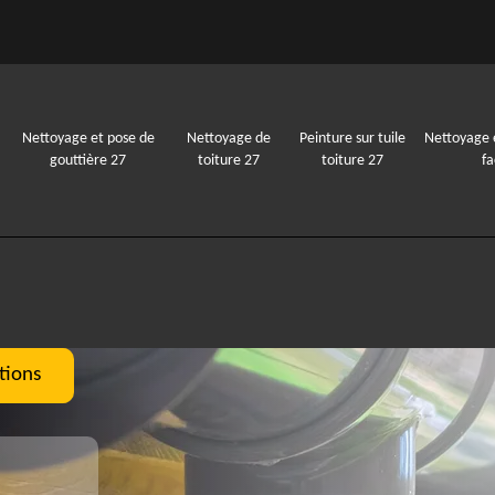
Nettoyage et pose de
Nettoyage de
Peinture sur tuile
Nettoyage 
gouttière 27
toiture 27
toiture 27
f
tions