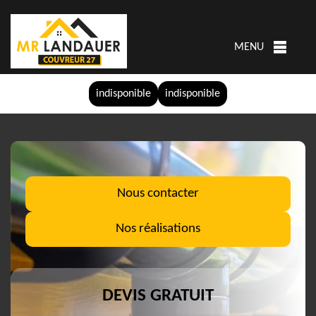
MENU
indisponible
indisponible
Nous contacter
Nos réalisations
DEVIS GRATUIT