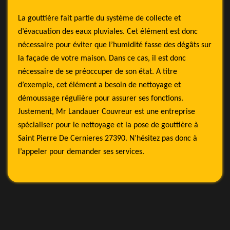
La gouttière fait partie du système de collecte et
d’évacuation des eaux pluviales. Cet élément est donc
nécessaire pour éviter que l’humidité fasse des dégâts sur
la façade de votre maison. Dans ce cas, il est donc
nécessaire de se préoccuper de son état. A titre
d’exemple, cet élément a besoin de nettoyage et
démoussage régulière pour assurer ses fonctions.
Justement, Mr Landauer Couvreur est une entreprise
spécialiser pour le nettoyage et la pose de gouttière à
Saint Pierre De Cernieres 27390. N’hésitez pas donc à
l’appeler pour demander ses services.