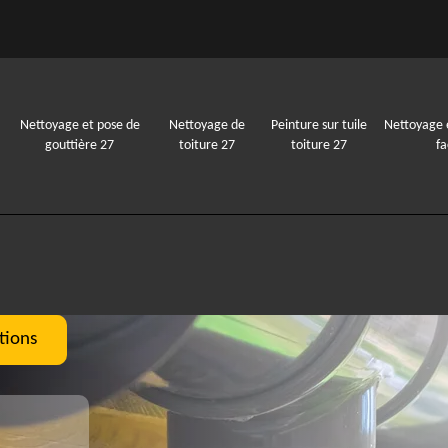
Nettoyage et pose de
Nettoyage de
Peinture sur tuile
Nettoyage 
gouttière 27
toiture 27
toiture 27
f
tions