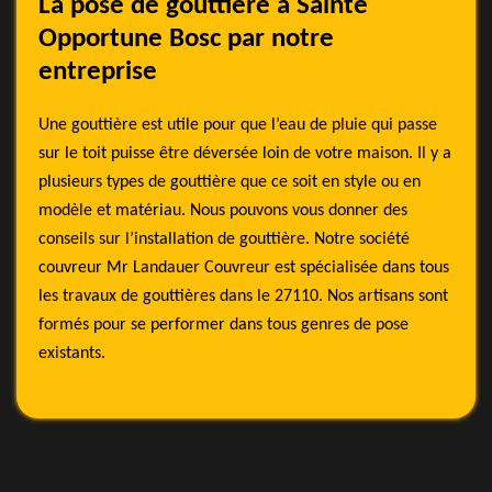
La pose de gouttière à Sainte
Opportune Bosc par notre
entreprise
Une gouttière est utile pour que l’eau de pluie qui passe
sur le toit puisse être déversée loin de votre maison. Il y a
plusieurs types de gouttière que ce soit en style ou en
modèle et matériau. Nous pouvons vous donner des
conseils sur l’installation de gouttière. Notre société
couvreur Mr Landauer Couvreur est spécialisée dans tous
les travaux de gouttières dans le 27110. Nos artisans sont
formés pour se performer dans tous genres de pose
existants.