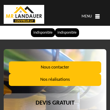
MENU
indisponible
indisponible
Nous contacter
Nos réalisations
DEVIS GRATUIT