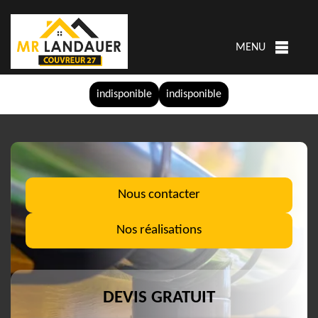
MENU
indisponible
indisponible
Nous contacter
Nos réalisations
DEVIS GRATUIT