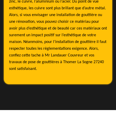
zinc, le cuivre, l’aluminium ou l’acier. Du point de vue
esthétique, les cuivre sont plus brillant que d’autre métal.
Alors, si vous envisager une installation de gouttière ou
une rénovation, vous pouvez choisir ce matériau pour
avoir plus d’esthétique et de beauté car ces matériaux ont
surement un impact positif sur l’esthétique de votre
maison. Néanmoins, pour l’installation de gouttière il faut
respecter toutes les règlementations exigence. Alors,
confiez cette tache à Mr Landauer Couvreur et vos
travaux de pose de gouttières à Thomer La Sogne 27240
sont satisfaisant.