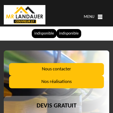
MENU
indisponible
indisponible
Nous contacter
Nos réalisations
DEVIS GRATUIT