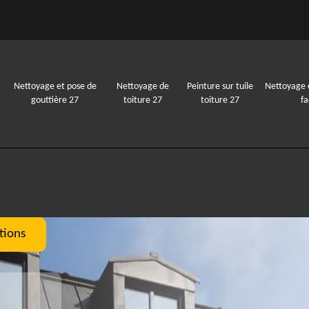
Nettoyage et pose de
Nettoyage de
Peinture sur tuile
Nettoyage 
gouttière 27
toiture 27
toiture 27
f
tions