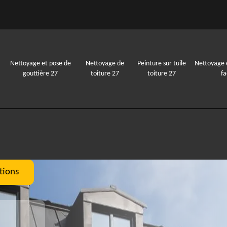
Nettoyage et pose de
Nettoyage de
Peinture sur tuile
Nettoyage 
gouttière 27
toiture 27
toiture 27
f
tions