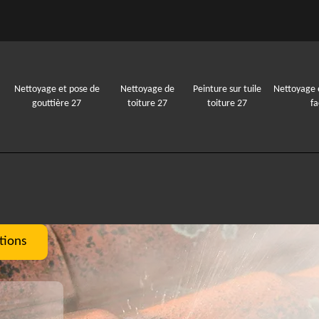
Nettoyage et pose de
Nettoyage de
Peinture sur tuile
Nettoyage 
gouttière 27
toiture 27
toiture 27
f
tions