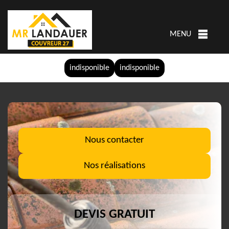
MENU
indisponible
indisponible
Nous contacter
Nos réalisations
DEVIS GRATUIT