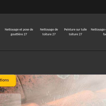
Nettoyage et pose de
Nettoyage de
Peinture sur tuile
Nettoyage 
gouttière 27
toiture 27
toiture 27
f
tions