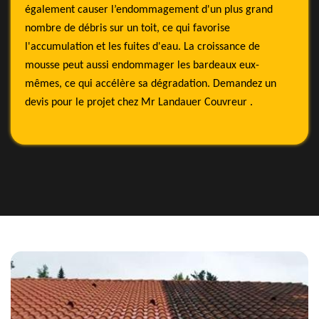
également causer l’endommagement d'un plus grand
nombre de débris sur un toit, ce qui favorise
l'accumulation et les fuites d'eau. La croissance de
mousse peut aussi endommager les bardeaux eux-
mêmes, ce qui accélère sa dégradation. Demandez un
devis pour le projet chez Mr Landauer Couvreur .