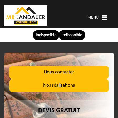
MENU
indisponible
indisponible
Nous contacter
Nos réalisations
DEVIS GRATUIT