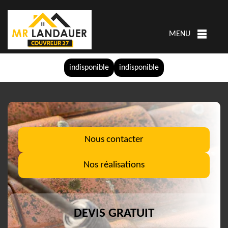
MENU
indisponible
indisponible
Nous contacter
Nos réalisations
DEVIS GRATUIT