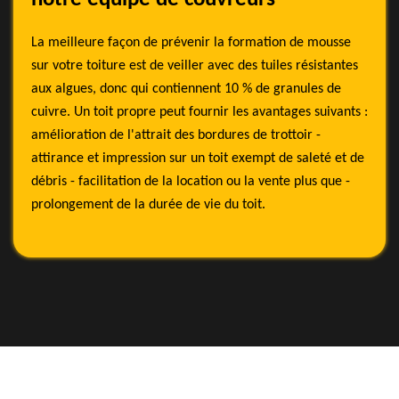
La meilleure façon de prévenir la formation de mousse
sur votre toiture est de veiller avec des tuiles résistantes
aux algues, donc qui contiennent 10 % de granules de
cuivre. Un toit propre peut fournir les avantages suivants :
amélioration de l'attrait des bordures de trottoir -
attirance et impression sur un toit exempt de saleté et de
débris - facilitation de la location ou la vente plus que -
prolongement de la durée de vie du toit.