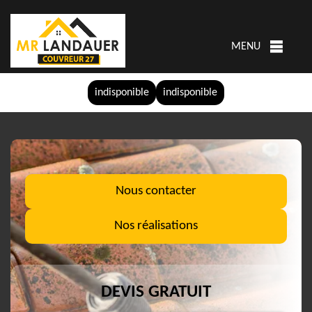
MENU
indisponible
indisponible
Nous contacter
Nos réalisations
DEVIS GRATUIT