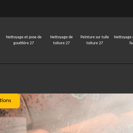
Nettoyage et pose de
Nettoyage de
Peinture sur tuile
Nettoyage 
gouttière 27
toiture 27
toiture 27
f
tions