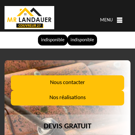
MENU
indisponible
indisponible
Nous contacter
Nos réalisations
DEVIS GRATUIT