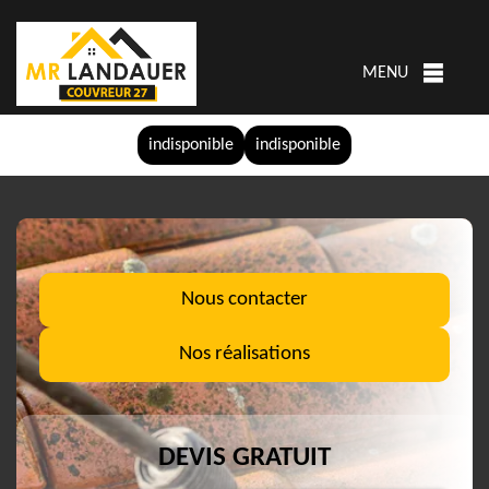
MENU
indisponible
indisponible
Nous contacter
Nos réalisations
DEVIS GRATUIT