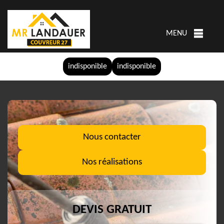
MENU
indisponible
indisponible
Nous contacter
Nos réalisations
DEVIS GRATUIT