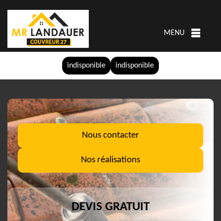
MENU
indisponible
indisponible
Nous contacter
Nos réalisations
DEVIS GRATUIT